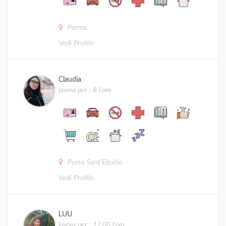
Parma
Vedi Profilo
Claudia
lavora per : 8 l'ora
Porto Sant'Elpidio
Vedi Profilo
LUU
lavora per : 12.00 l'ora