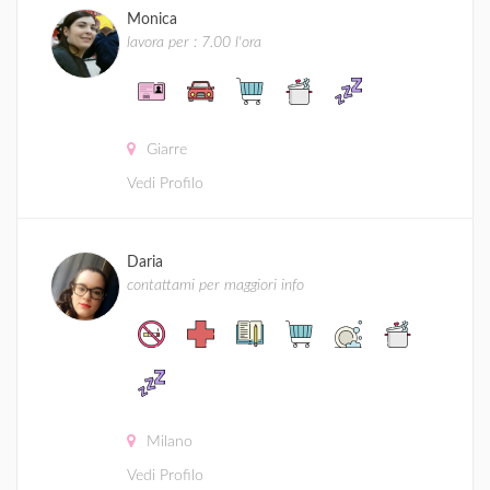
Monica
lavora per : 7.00 l'ora
Giarre
Vedi Profilo
Daria
contattami per maggiori info
Milano
Vedi Profilo