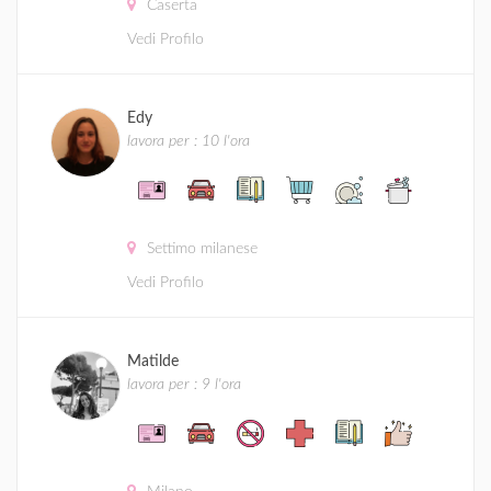
Caserta
Vedi Profilo
Edy
lavora per : 10 l'ora
Settimo milanese
Vedi Profilo
Matilde
lavora per : 9 l'ora