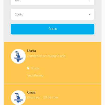
Cerca
Marta
contattami per maggiori info
Roma
Vedi Profilo
Cinzia
lavora per : 10.00 l'ora