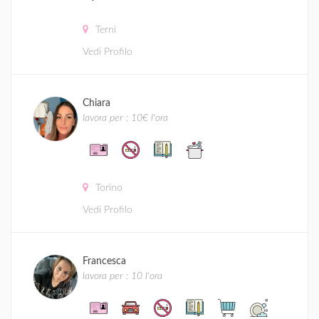
Terni
Vedi Profilo
Chiara
lavora per : 10€ l'ora
Torino
Vedi Profilo
Francesca
lavora per : 10 l'ora