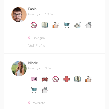
Paolo
lavora per : 10 l'ora
Bologna
Vedi Profilo
Nicole
lavora per : 8 l'ora
rovereto