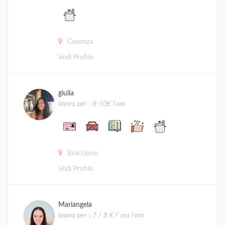
Cosenza
Vedi Profilo
giulia
lavora per : 8-10€ l'ora
Bracciano
Vedi Profilo
Mariangela
lavora per : 7 / 8 € l' ora l'ora