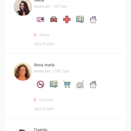
Giada
lavora per : 10 l'ora
Aosta
Vedi Profilo
Anna maria
lavora per : 10€ l'ora
Genova
Vedi Profilo
Dagnija