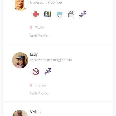
lavora per : 9.00 l'ora
PAVIA
Vedi Profilo
Lady
contattami per maggiori info
Firenze
Vedi Profilo
Viviana