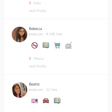
Italia
Vedi Profilo
Rebecca
lavora per : 8-10€ l'ora
Milano
Vedi Profilo
Beatriz
lavora per : 12 l'ora