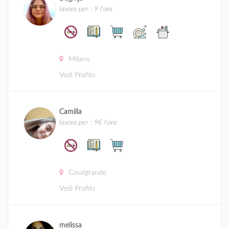
lavora per : 9 l'ora
Milano
Vedi Profilo
Camilla
lavora per : 9€ l'ora
Casalgrande
Vedi Profilo
melissa