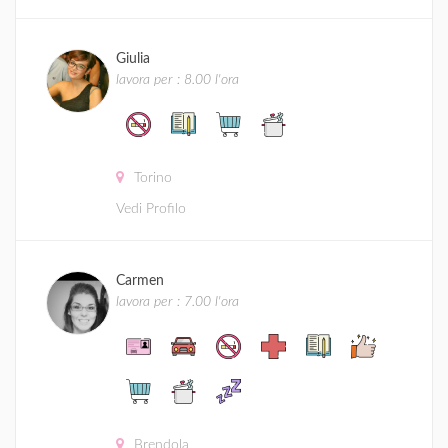
Giulia
lavora per : 8.00 l'ora
Torino
Vedi Profilo
Carmen
lavora per : 7.00 l'ora
Brendola