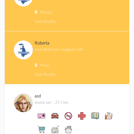
Pistoia
Vedi Profilo
Roberta
contattami per maggiori info
Pesca
Vedi Profilo
asd
lavora per : 25 l'ora