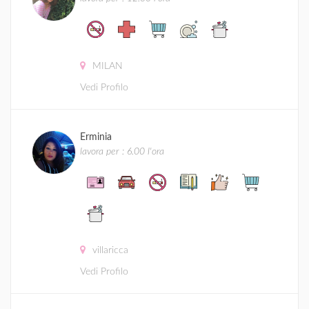
MILAN
Vedi Profilo
Erminia
lavora per : 6.00 l'ora
villaricca
Vedi Profilo