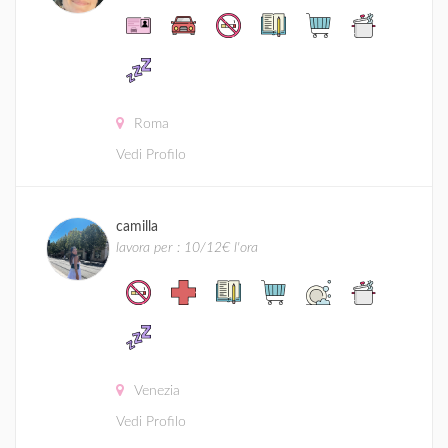
Roma
Vedi Profilo
camilla
lavora per : 10/12€ l'ora
Venezia
Vedi Profilo