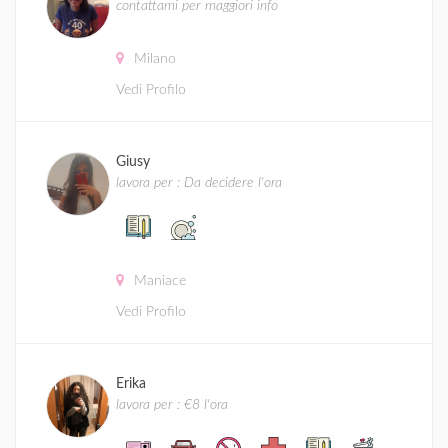
contattami per maggiori info
Milano
Vedi Profilo
Giusy
lavora per : Da decidere l'ora
Maniace
Vedi Profilo
Erika
lavora per : €8 l'ora