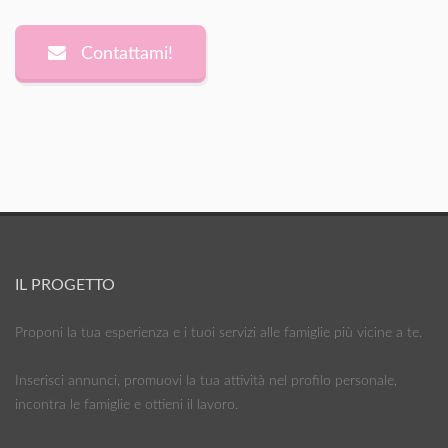
Contattami!
IL PROGETTO
Proponi la tua esperienza e i tuoi servizi alle famiglie più vicine a te.
Inserisci annunci, promuovi la tua attività nel profilo personale,
incontra le famiglie e ottieni il lavoro.