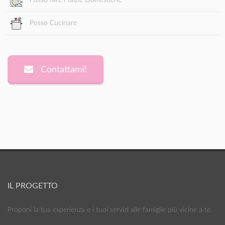
Posso fare Pulizie Domestiche
Posso Cucinare
Contattami!
IL PROGETTO
Proponi la tua esperienza e i tuoi servizi alle famiglie più vicine a te.