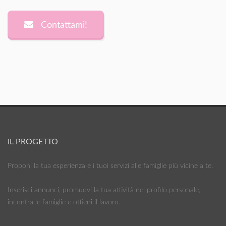
Contattami!
IL PROGETTO
Proponi la tua esperienza e i tuoi servizi alle famiglie più vicine a te.
Inserisci annunci, promuovi la tua attività nel profilo personale,
incontra le famiglie e ottieni il lavoro.