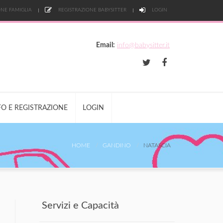
NE FAMIGLIA
REGISTRAZIONE BABYSITTER
LOGIN
Email:
info@babysitter.it
FO E REGISTRAZIONE
LOGIN
HOME
GANDINO
NATASCIA
Servizi e Capacità