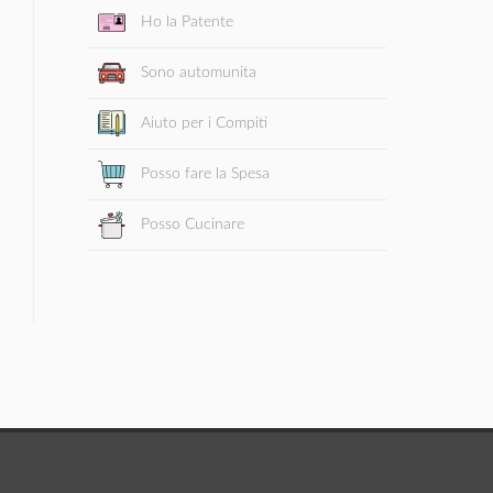
Ho la Patente
Sono automunita
Aiuto per i Compiti
Posso fare la Spesa
Posso Cucinare