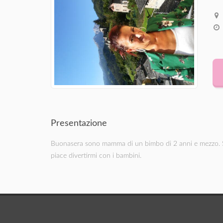
Presentazione
Buonasera sono mamma di un bimbo di 2 anni e mezzo. So
piace divertirmi con i bambini.