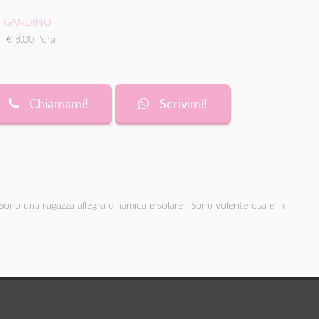
GANDINO
€ 8.00 l'ora
Chiamami!
Scrivimi!
no una ragazza allegra dinamica e solare . Sono volenterosa e mi