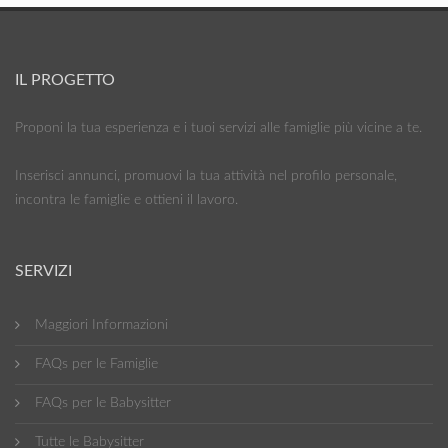
IL PROGETTO
Proponi la tua esperienza e i tuoi servizi alle famiglie più vicine a te.
Inserisci annunci, promuovi la tua attività nel profilo personale,
incontra le famiglie e ottieni il lavoro.
SERVIZI
Maggiori Informazioni
FAQs per le Famiglie
FAQs per le Babysitter
Tutte le Babysitter