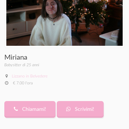
Miriana
Babysitter di 25 anni
Lizzano in Belvedere
€ 7.00 l'ora
Chiamami!
Scrivimi!