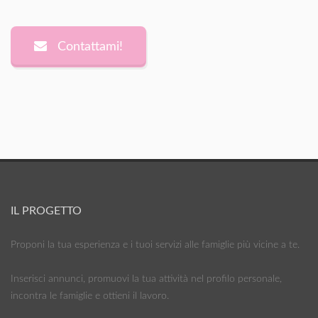
Contattami!
IL PROGETTO
Proponi la tua esperienza e i tuoi servizi alle famiglie più vicine a te.
Inserisci annunci, promuovi la tua attività nel profilo personale,
incontra le famiglie e ottieni il lavoro.