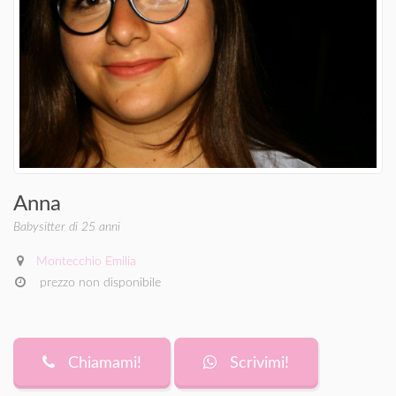
Anna
Babysitter di 25 anni
Montecchio Emilia
prezzo non disponibile
Chiamami!
Scrivimi!