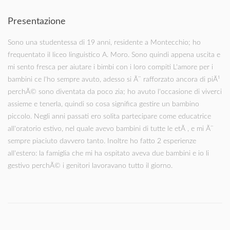
Presentazione
Sono una studentessa di 19 anni, residente a Montecchio; ho
frequentato il liceo linguistico A. Moro. Sono quindi appena uscita e
mi sento fresca per aiutare i bimbi con i loro compiti L'amore per i
bambini ce l'ho sempre avuto, adesso si Ã¨ rafforzato ancora di piÃ¹
perchÃ© sono diventata da poco zia; ho avuto l'occasione di viverci
assieme e tenerla, quindi so cosa significa gestire un bambino
piccolo. Negli anni passati ero solita partecipare come educatrice
all'oratorio estivo, nel quale avevo bambini di tutte le etÃ , e mi Ã¨
sempre piaciuto davvero tanto. Inoltre ho fatto 2 esperienze
all'estero: la famiglia che mi ha ospitato aveva due bambini e io li
gestivo perchÃ© i genitori lavoravano tutto il giorno.