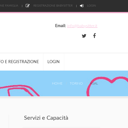
NE FAMIGLIA
REGISTRAZIONE BABYSITTER
LOGIN
Email:
info@babysitter.it
FO E REGISTRAZIONE
LOGIN
HOME
TORINO
ASAL
Servizi e Capacità