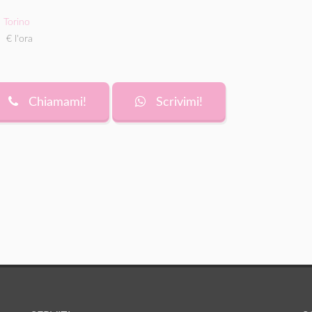
Torino
€ l'ora
Chiamami!
Scrivimi!