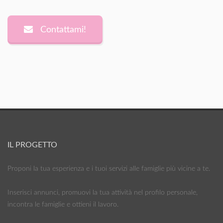
Contattami!
IL PROGETTO
Proponi la tua esperienza e i tuoi servizi alle famiglie più vicine a te.
Inserisci annunci, promuovi la tua attività nel profilo personale,
incontra le famiglie e ottieni il lavoro.