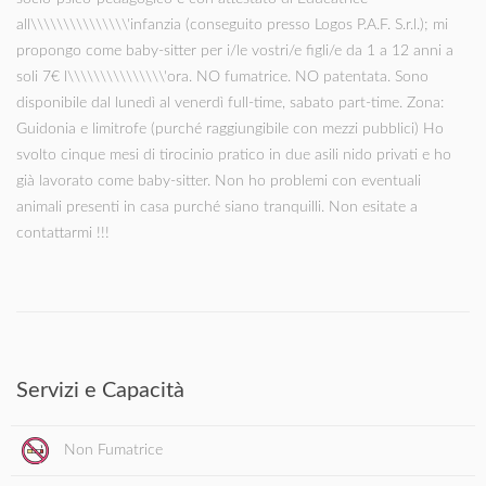
all\\\\\\\\\\\\\\\'infanzia (conseguito presso Logos P.A.F. S.r.l.); mi
propongo come baby-sitter per i/le vostri/e figli/e da 1 a 12 anni a
soli 7€ l\\\\\\\\\\\\\\\'ora. NO fumatrice. NO patentata. Sono
disponibile dal lunedì al venerdì full-time, sabato part-time. Zona:
Guidonia e limitrofe (purché raggiungibile con mezzi pubblici) Ho
svolto cinque mesi di tirocinio pratico in due asili nido privati e ho
già lavorato come baby-sitter. Non ho problemi con eventuali
animali presenti in casa purché siano tranquilli. Non esitate a
contattarmi !!!
Servizi e Capacità
Non Fumatrice