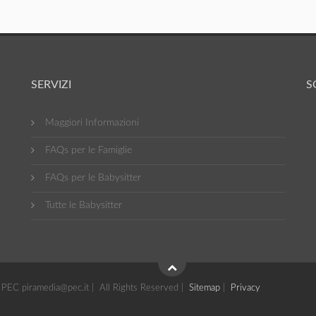
SERVIZI
S
Maggiori Informazioni
FAQs per le Famiglie
FAQs per le Babysitter
Tutte le Babysitter
PEC piramedia@pec.it | All Rights Reserved |
Sitemap
|
Privacy