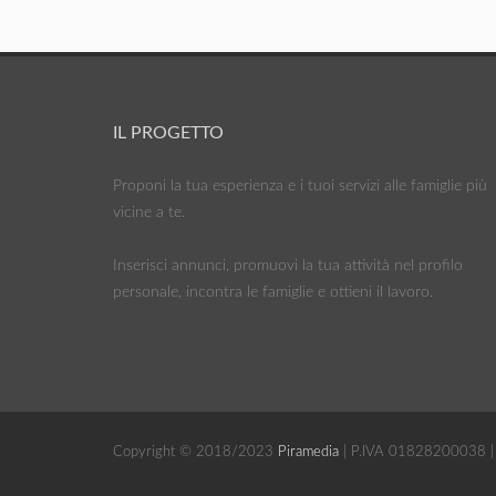
IL PROGETTO
Proponi la tua esperienza e i tuoi servizi alle famiglie più
vicine a te.
Inserisci annunci, promuovi la tua attività nel profilo
personale, incontra le famiglie e ottieni il lavoro.
Copyright © 2018/2023
Piramedia
| P.IVA 01828200038 | 