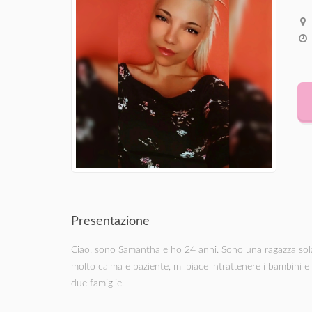
Presentazione
Ciao, sono Samantha e ho 24 anni. Sono una ragazza so
molto calma e paziente, mi piace intrattenere i bambini e
due famiglie.