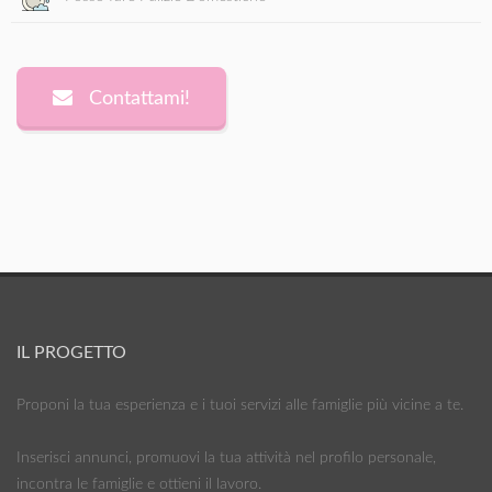
Contattami!
IL PROGETTO
Proponi la tua esperienza e i tuoi servizi alle famiglie più vicine a te.
Inserisci annunci, promuovi la tua attività nel profilo personale,
incontra le famiglie e ottieni il lavoro.