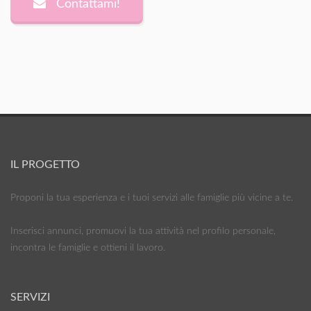
Contattami!
IL PROGETTO
Proponi la tua esperienza e i tuoi servizi alle famiglie più vicine a te.
Inserisci annunci, promuovi la tua attività nel profilo personale,
incontra le famiglie e ottieni il lavoro.
SERVIZI