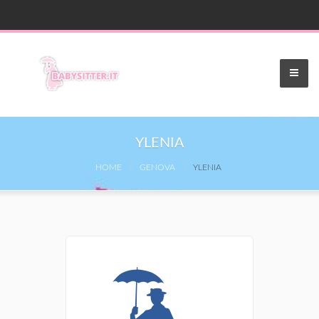
YLENIA
HOME
GENOVA
YLENIA