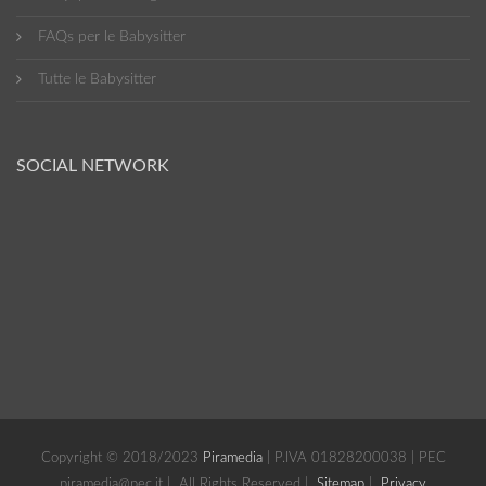
FAQs per le Babysitter
Tutte le Babysitter
SOCIAL NETWORK
Copyright © 2018/2023
Piramedia
| P.IVA 01828200038 | PEC
piramedia@pec.it | All Rights Reserved |
Sitemap
|
Privacy