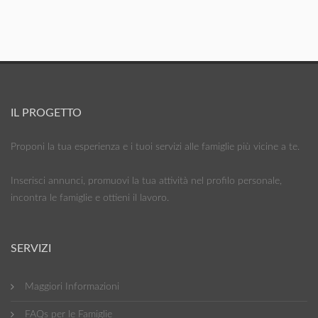
IL PROGETTO
Proponi la tua esperienza e i tuoi servizi alle famiglie più vicine a te.
Inserisci annunci, promuovi la tua attività nel profilo personale,
incontra le famiglie e ottieni il lavoro.
SERVIZI
Maggiori Informazioni
FAQs per le Famiglie