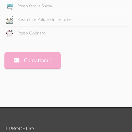
Posso fare la Spesa
Posso fare Pulizie Domestiche
Posso Cucinare
Contattami!
IL PROGETTO