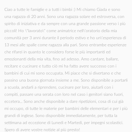
Ciao a tutte le famiglie e a tutti i bimbi :) Mi chiamo Giada e sono
una ragazza di 20 anni. Sono una ragazza solare ed estroversa, con
spirito di iniziativa e da sempre con una grande passione verso i più
piccoli! Ho \"lavorato\" come animatrice nell\'oratorio della mia
comunità per 3 anni durante il periodo estivo e ho un\'esperienza di
13 mesi alle spalle come ragazza alla pari. Sono entrambe esperienze
che rifarei in quanto le considero forse le più importanti ed
emozionanti della mia vita, fino ad adesso. Amo cantare, ballare,
recitare e cucinare e tutto ciò mi ha fatto avere successo con i
bambini di cui mi sono occupata. Mi piace che si divertano e che
passino una buona giornata insieme a me. Sono disponibile a portarli
a scuola, andarli a riprendere, cucinare per loro, aiutarli con i
compiti, passare una serata con loro nel caso i genitori siano fuori,
eccetera... Sono anche disponibile a dare ripetizioni, cosa di cui già
mi occupo, di tutte le materie per bambini delle elementari e per i più
grandi di inglese. Sono disponibile immediatamente, per tutta la
settimana ad eccezione di Lunedì e Martedì, per impegni scolastici.
Spero di avere vostre notizie al più presto!