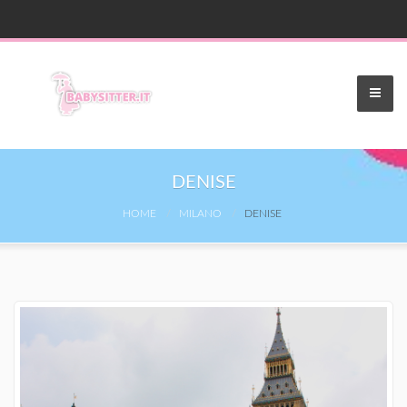
DENISE
HOME
MILANO
DENISE