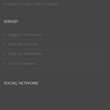
incontra le famiglie e ottieni il lavoro.
SERVIZI
Maggiori Informazioni
FAQs per le Famiglie
FAQs per le Babysitter
Tutte le Babysitter
SOCIAL NETWORK