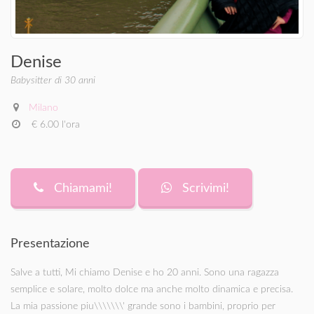
Denise
Babysitter di 30 anni
Milano
€ 6.00 l'ora
Chiamami!
Scrivimi!
Presentazione
Salve a tutti, Mi chiamo Denise e ho 20 anni. Sono una ragazza
semplice e solare, molto dolce ma anche molto dinamica e precisa.
La mia passione piu\\\\\\\' grande sono i bambini, proprio per