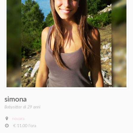
simona
Babysitter di 29 anni
novara
€ 11.00 l'ora