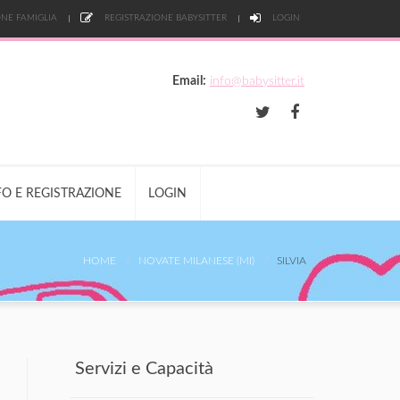
NE FAMIGLIA
REGISTRAZIONE BABYSITTER
LOGIN
Email:
info@babysitter.it
FO E REGISTRAZIONE
LOGIN
HOME
NOVATE MILANESE (MI)
SILVIA
Servizi e Capacità