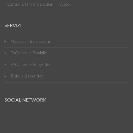
incontra le famiglie e ottieni il lavoro.
SERVIZI
Maggiori Informazioni
FAQs per le Famiglie
FAQs per le Babysitter
Tutte le Babysitter
SOCIAL NETWORK