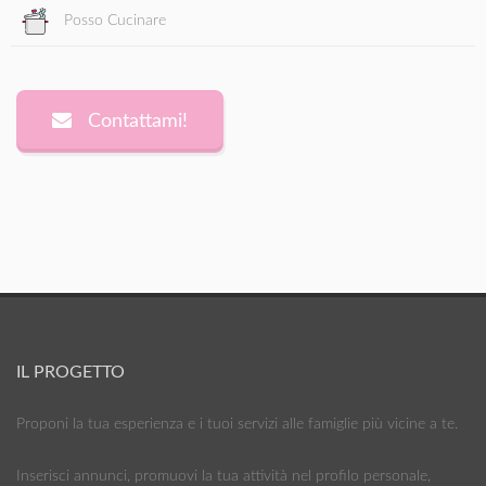
Posso Cucinare
Contattami!
IL PROGETTO
Proponi la tua esperienza e i tuoi servizi alle famiglie più vicine a te.
Inserisci annunci, promuovi la tua attività nel profilo personale,