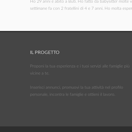
Ho 29 anni e abito a Buti. Ho fatto da babysitter molte v
settimane fa con 2 fratellini di 4 e 7 anni. Ho molta espe
IL PROGETTO
Proponi la tua esperienza e i tuoi servizi alle famiglie più
vicine a te.
Inserisci annunci, promuovi la tua attività nel profilo
personale, incontra le famiglie e ottieni il lavoro.