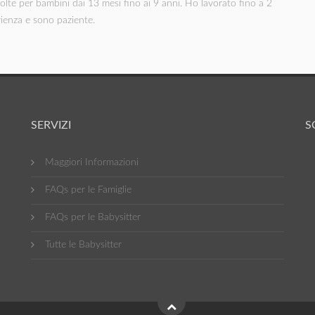
olte per bambini dai 13 mesi fino ai 9 anni. Ho lavorato fino a 2
rienza e sono paziente.
SERVIZI
S
Maggiori Informazioni
FAQs per le Famiglie
FAQs per le Babysitter
Tutte le Babysitter