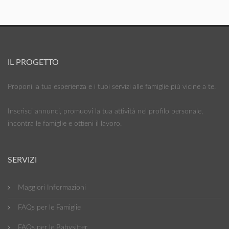
IL PROGETTO
Proponi la tua esperienza e i tuoi servizi alle famiglie più vicine a te.
Inserisci annunci, promuovi la tua attività nel profilo personale,
incontra le famiglie e ottieni il lavoro.
SERVIZI
Maggiori Informazioni
FAQs per le Famiglie
FAQs per le Babysitter