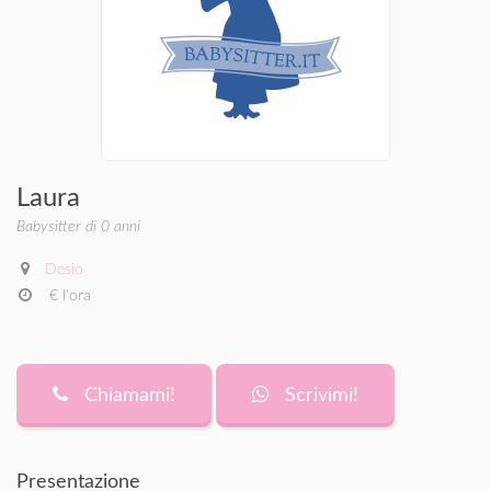
Laura
Babysitter di 0 anni
Desio
€ l'ora
Chiamami!
Scrivimi!
Presentazione