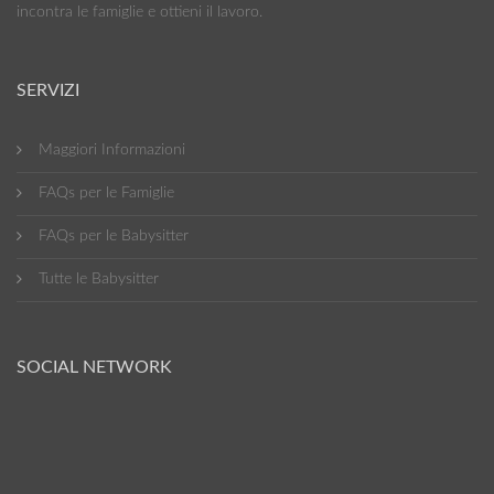
incontra le famiglie e ottieni il lavoro.
SERVIZI
Maggiori Informazioni
FAQs per le Famiglie
FAQs per le Babysitter
Tutte le Babysitter
SOCIAL NETWORK