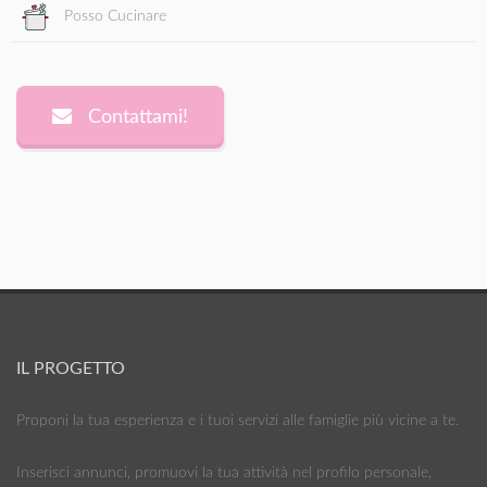
Posso Cucinare
Contattami!
IL PROGETTO
Proponi la tua esperienza e i tuoi servizi alle famiglie più vicine a te.
Inserisci annunci, promuovi la tua attività nel profilo personale,