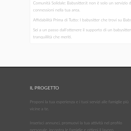
Comunità Solidale: Babysitter.it non è solo un servizio 
connessioni nella tua area.
Affidabilità Prima di Tutto: I babysitter che trovi su Bab
Sei a un passo dall'ottenere il supporto di un babysitter 
tranquillità che meriti.
IL PROGETTO
Proponi la tua esperienza e i tuoi servizi alle famiglie più
vicine a te.
Inserisci annunci, promuovi la tua attività nel profilo
personale, incontra le famiglie e ottieni il lavoro.