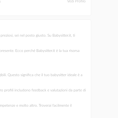
Vedi Profilo
S
ziosi, sei nel posto giusto. Su Babysitter.it, ti
esente. Ecco perché Babysitter.it è la tua risorsa
ili. Questo significa che il tuo babysitter ideale è a
oro profili includono feedback e valutazioni da parte di
ompetenze e molto altro. Troverai facilmente il