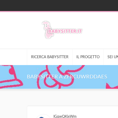
RICERCA BABYSITTER
IL PROGETTO
SEI U
BABYSITTER A ZFRCUWRDDAES
lGqwQKixWm