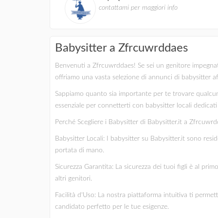
contattami per maggiori info
Babysitter a Zfrcuwrddaes
Benvenuti a Zfrcuwrddaes! Se sei un genitore impegnato al
offriamo una vasta selezione di annunci di babysitter af
Sappiamo quanto sia importante per te trovare qualcuno
essenziale per connetterti con babysitter locali dedicati e
Perché Scegliere i Babysitter di Babysitter.it a Zfrcuwrd
Babysitter Locali: I babysitter su Babysitter.it sono re
portata di mano.
Sicurezza Garantita: La sicurezza dei tuoi figli è al pri
altri genitori.
Facilità d'Uso: La nostra piattaforma intuitiva ti permet
candidato perfetto per le tue esigenze.