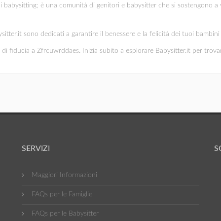
di babysitting; è una comunità di genitori e babysitter che si sostengono a 
ysitter.it sono dedicati a garantire il benessere e la felicità dei tuoi bambi
di fiducia a Zfrcuwrddaes. Inizia subito a esplorare Babysitter.it per trovare
SERVIZI
S
Maggiori Informazioni
FAQs per le Famiglie
FAQs per le Babysitter