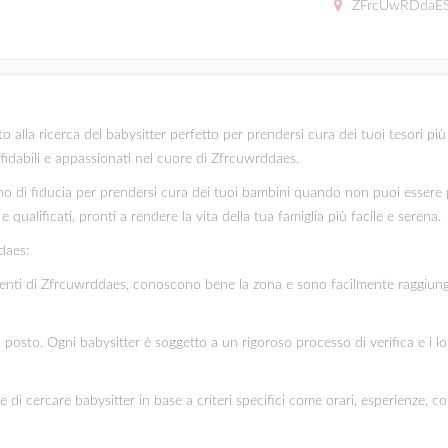
ZFrcUwRDdaE
la ricerca del babysitter perfetto per prendersi cura dei tuoi tesori più pre
fidabili e appassionati nel cuore di Zfrcuwrddaes.
 di fiducia per prendersi cura dei tuoi bambini quando non puoi essere pr
 qualificati, pronti a rendere la vita della tua famiglia più facile e serena.
daes:
sidenti di Zfrcuwrddaes, conoscono bene la zona e sono facilmente raggiungib
mo posto. Ogni babysitter è soggetto a un rigoroso processo di verifica e i l
te di cercare babysitter in base a criteri specifici come orari, esperienze, c