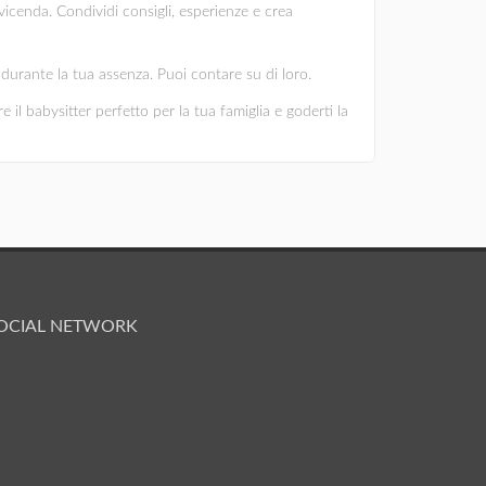
vicenda. Condividi consigli, esperienze e crea
ni durante la tua assenza. Puoi contare su di loro.
 il babysitter perfetto per la tua famiglia e goderti la
OCIAL NETWORK