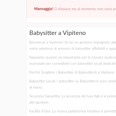
Mannaggia!
Ci dispiace ma al momento non sono pre
Babysitter a Vipiteno
Benvenuti a Vipiteno! Se sei un genitore impegnato alla r
vasta selezione di annunci di babysitter affidabili e app
Sappiamo quanto sia importante per te trovare qualcuno
essenziale per connetterti con babysitter locali dedicati e
Perché Scegliere i Babysitter di Babysitter.it a Vipiteno:
Babysitter Locali: I babysitter su Babysitter.it sono res
di mano.
Sicurezza Garantita: La sicurezza dei tuoi figli è al pri
altri genitori.
Facilità d'Uso: La nostra piattaforma intuitiva ti permet