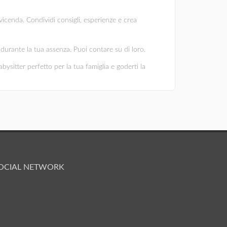
vicenda. Condividi consigli, esperienze e crea
ni durante la tua assenza. Puoi contare su di loro.
abysitter perfetto per la tua famiglia e goderti la
OCIAL NETWORK