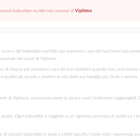
senti babysitter iscritte nel comune di
Vipiteno
icerca del babysitter perfetto per prendersi cura dei tuoi tesori più prezios
assionati nel cuore di Vipiteno.
 di fiducia per prendersi cura dei tuoi bambini quando non puoi essere pr
 qualificati, pronti a rendere la vita della tua famiglia più facile e serena.
identi di Vipiteno, conoscono bene la zona e sono facilmente raggiungibili. 
mo posto. Ogni babysitter è soggetto a un rigoroso processo di verifica e i l
te di cercare babysitter in base a criteri specifici come orari, esperienze, c