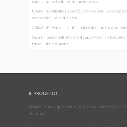
candidato perfetto per le tue esigenze.
Comunità Solidale: Babysitter.it non è solo un servizio 
connessioni nella tua area.
Affidabilità Prima di Tutto: I babysitter che trovi su Bab
Sei a un passo dall'ottenere il supporto di un babysitter 
tranquillità che meriti.
IL PROGETTO
Proponi la tua esperienza e i tuoi servizi alle famiglie più
vicine a te.