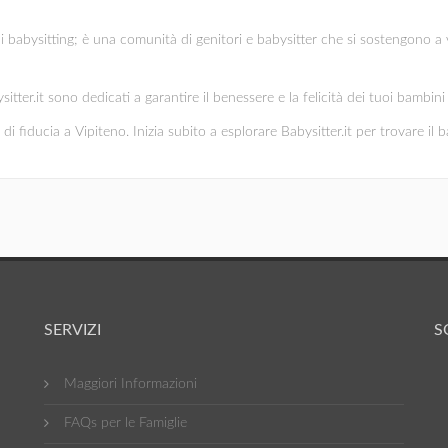
di babysitting; è una comunità di genitori e babysitter che si sostengono a 
ysitter.it sono dedicati a garantire il benessere e la felicità dei tuoi bambi
di fiducia a Vipiteno. Inizia subito a esplorare Babysitter.it per trovare il b
SERVIZI
S
Maggiori Informazioni
FAQs per le Famiglie