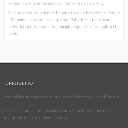
bambini durante la tua assenza. Puoi contare su di loro.
Sei a un passo dall'ottenere il supporto di un babysitter di fiducia
a Taormina. Inizia subito a esplorare Babysitter.it per trovare il
babysitter perfetto per la tua famiglia e goderti la tranquillità che
meriti.
IL PROGETTO
Proponi la tua esperienza e i tuoi servizi alle famiglie più vicine a te.
Inserisci annunci, promuovi la tua attività nel profilo personale,
incontra le famiglie e ottieni il lavoro.