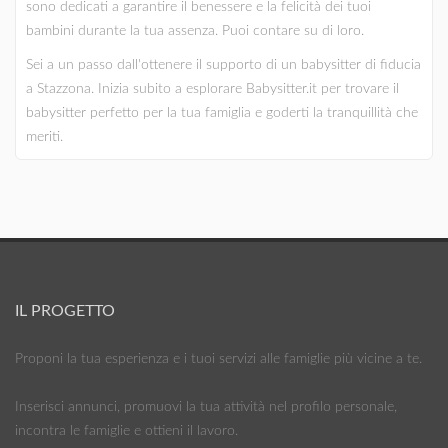
sono dedicati a garantire il benessere e la felicità dei tuoi
bambini durante la tua assenza. Puoi contare su di loro.
Sei a un passo dall'ottenere il supporto di un babysitter di fiducia
a Stazzona. Inizia subito a esplorare Babysitter.it per trovare il
babysitter perfetto per la tua famiglia e goderti la tranquillità che
meriti.
IL PROGETTO
Proponi la tua esperienza e i tuoi servizi alle famiglie più vicine a te.
Inserisci annunci, promuovi la tua attività nel profilo personale,
incontra le famiglie e ottieni il lavoro.