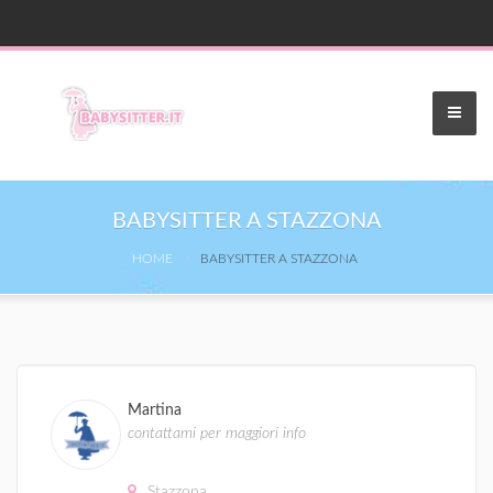
BABYSITTER A STAZZONA
HOME
BABYSITTER A STAZZONA
Martina
contattami per maggiori info
Stazzona