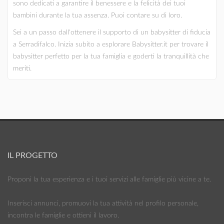
sono dedicati a garantire il benessere e la felicità dei tuoi
bambini durante la tua assenza. Puoi contare su di loro.
Sei a un passo dall'ottenere il supporto di un babysitter di fiducia
a Serradifalco. Inizia subito a esplorare Babysitter.it per trovare il
babysitter perfetto per la tua famiglia e goderti la tranquillità che
meriti.
IL PROGETTO
Proponi la tua esperienza e i tuoi servizi alle famiglie più vicine a te.
Inserisci annunci, promuovi la tua attività nel profilo personale,
incontra le famiglie e ottieni il lavoro.