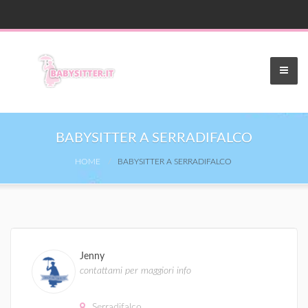
BABYSITTER A SERRADIFALCO
HOME
BABYSITTER A SERRADIFALCO
Jenny
contattami per maggiori info
Serradifalco