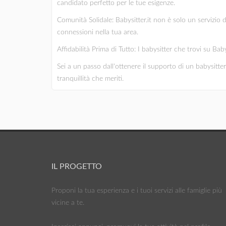
candidato perfetto per le tue esigenze.
Comunità Solidale: Babysitter.it non è solo un servizio 
connessioni nella tua area.
Affidabilità Prima di Tutto: I babysitter che trovi su Bab
Sei a un passo dall'ottenere il supporto di un babysitter 
tranquillità che meriti.
IL PROGETTO
Proponi la tua esperienza e i tuoi servizi alle famiglie più
vicine a te.