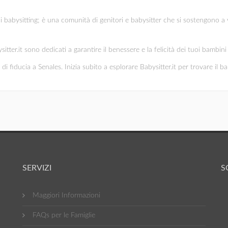
di babysitting; è una comunità di genitori e babysitter che si sostengono a 
ysitter.it sono dedicati a garantire il benessere e la felicità dei tuoi bambi
di fiducia a Senales. Inizia subito a esplorare Babysitter.it per trovare il ba
SERVIZI
S
Maggiori Informazioni
FAQs per le Famiglie