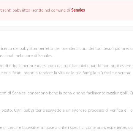
senti babysitter iscritte nel comune di
Senales
cerca del babysitter perfetto per prendersi cura dei tuoi tesori più preziosi
assionati nel cuore di Senales.
 di fiducia per prendersi cura dei tuoi bambini quando non puoi essere pr
 qualificati, pronti a rendere la vita della tua famiglia più facile e serena.
identi di Senales, conoscono bene la zona e sono facilmente raggiungibili. Q
mo posto. Ogni babysitter è soggetto a un rigoroso processo di verifica e i l
te di cercare babysitter in base a criteri specifici come orari, esperienze, c