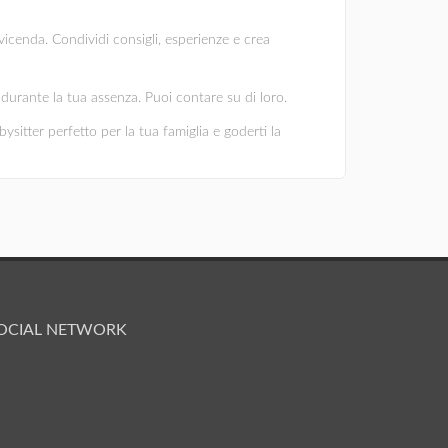
vicenda. Condividi consigli, esperienze e crea
ni durante la tua assenza. Puoi contare su di loro.
bysitter perfetto per la tua famiglia e goderti la
OCIAL NETWORK