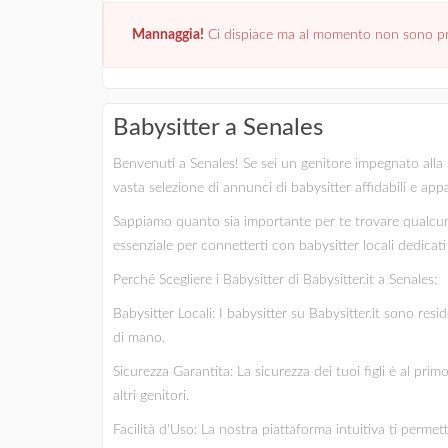
Mannaggia!
Ci dispiace ma al momento non sono pre
Babysitter a Senales
Benvenuti a Senales! Se sei un genitore impegnato alla ri
vasta selezione di annunci di babysitter affidabili e app
Sappiamo quanto sia importante per te trovare qualcuno
essenziale per connetterti con babysitter locali dedicati e
Perché Scegliere i Babysitter di Babysitter.it a Senales:
Babysitter Locali: I babysitter su Babysitter.it sono res
di mano.
Sicurezza Garantita: La sicurezza dei tuoi figli è al pri
altri genitori.
Facilità d'Uso: La nostra piattaforma intuitiva ti permet