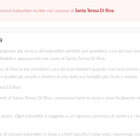
senti babysitter iscritte nel comune di
Santa Teresa Di Riva
a
gnato alla ricerca del babysitter perfetto per prendersi cura dei tuoi tesori 
fidabili e appassionati nel cuore di Santa Teresa Di Riva.
 di fiducia per prendersi cura dei tuoi bambini quando non puoi essere pr
 qualificati, pronti a rendere la vita della tua famiglia più facile e serena.
esa Di Riva:
identi di Santa Teresa Di Riva, conoscono bene la zona e sono facilmente rag
mo posto. Ogni babysitter è soggetto a un rigoroso processo di verifica e i l
te di cercare babysitter in base a criteri specifici come orari, esperienze, c