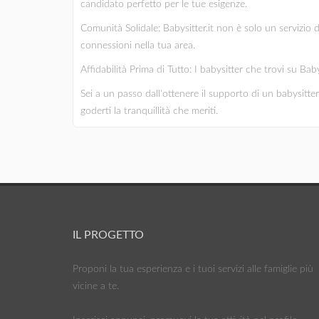
candidato perfetto per le tue esigenze.
Comunità Solidale: Babysitter.it non è solo un servizio 
connessioni nella tua area.
Affidabilità Prima di Tutto: I babysitter che trovi su Bab
Sei a un passo dall'ottenere il supporto di un babysitter 
goderti la tranquillità che meriti.
IL PROGETTO
Proponi la tua esperienza e i tuoi servizi alle famiglie più
vicine a te.