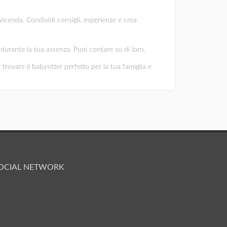
vicenda. Condividi consigli, esperienze e crea
ni durante la tua assenza. Puoi contare su di loro.
 trovare il babysitter perfetto per la tua famiglia e
OCIAL NETWORK