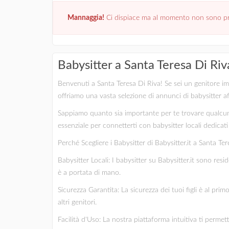
Mannaggia!
Ci dispiace ma al momento non sono pre
Babysitter a Santa Teresa Di Riv
Benvenuti a Santa Teresa Di Riva! Se sei un genitore impe
offriamo una vasta selezione di annunci di babysitter af
Sappiamo quanto sia importante per te trovare qualcuno
essenziale per connetterti con babysitter locali dedicati e
Perché Scegliere i Babysitter di Babysitter.it a Santa Ter
Babysitter Locali: I babysitter su Babysitter.it sono res
è a portata di mano.
Sicurezza Garantita: La sicurezza dei tuoi figli è al pri
altri genitori.
Facilità d'Uso: La nostra piattaforma intuitiva ti permet