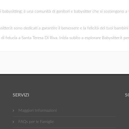
di babysitting; è una comunità di genitori e babysitter che si sostengono a 
ysitter.it sono dedicati a garantire il benessere e la felicità dei tuoi bambi
di fiducia a Santa Teresa Di Riva. Inizia subito a esplorare Babysitter.it per
SERVIZI
S
Maggiori Informazioni
FAQs per le Famiglie