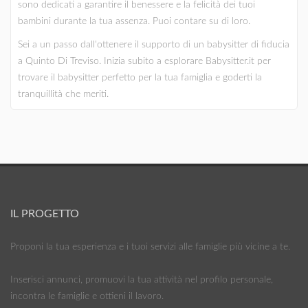
sono dedicati a garantire il benessere e la felicità dei tuoi
bambini durante la tua assenza. Puoi contare su di loro.
Sei a un passo dall'ottenere il supporto di un babysitter di fiducia
a Quinto Di Treviso. Inizia subito a esplorare Babysitter.it per
trovare il babysitter perfetto per la tua famiglia e goderti la
tranquillità che meriti.
IL PROGETTO
Proponi la tua esperienza e i tuoi servizi alle famiglie più vicine a te.
Inserisci annunci, promuovi la tua attività nel profilo personale,
incontra le famiglie e ottieni il lavoro.