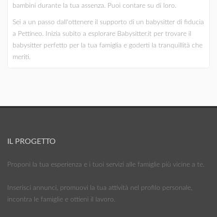
bambini durante la tua assenza. Puoi contare su di loro.
Sei a un passo dall'ottenere il supporto di un babysitter di fiducia
a Pettineo. Inizia subito a esplorare Babysitter.it per trovare il
babysitter perfetto per la tua famiglia e goderti la tranquillità che
meriti.
IL PROGETTO
Proponi la tua esperienza e i tuoi servizi alle famiglie più vicine a te.
Inserisci annunci, promuovi la tua attività nel profilo personale,
incontra le famiglie e ottieni il lavoro.