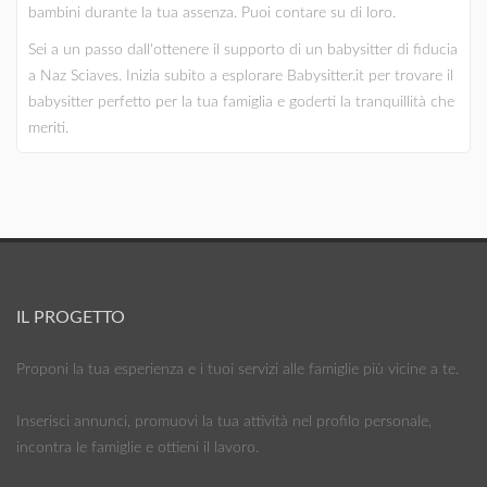
bambini durante la tua assenza. Puoi contare su di loro.
Sei a un passo dall'ottenere il supporto di un babysitter di fiducia
a Naz Sciaves. Inizia subito a esplorare Babysitter.it per trovare il
babysitter perfetto per la tua famiglia e goderti la tranquillità che
meriti.
IL PROGETTO
Proponi la tua esperienza e i tuoi servizi alle famiglie più vicine a te.
Inserisci annunci, promuovi la tua attività nel profilo personale,
incontra le famiglie e ottieni il lavoro.