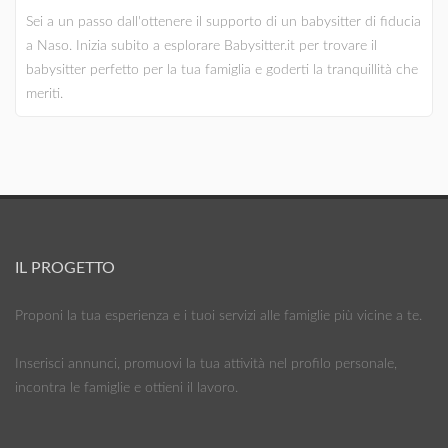
Sei a un passo dall'ottenere il supporto di un babysitter di fiducia
a Naso. Inizia subito a esplorare Babysitter.it per trovare il
babysitter perfetto per la tua famiglia e goderti la tranquillità che
meriti.
IL PROGETTO
Proponi la tua esperienza e i tuoi servizi alle famiglie più vicine a te.
Inserisci annunci, promuovi la tua attività nel profilo personale,
incontra le famiglie e ottieni il lavoro.