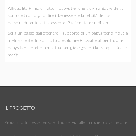
Affidabilità Prima di Tutto: I babysitter che trovi su Babysitter.it
sono dedicati a garantire il benessere e la felicità dei tuoi
bambini durante la tua assenza. Puoi contare su di loro.
Sei a un passo dall'ottenere il supporto di un babysitter di fiducia
a Mussolente. Inizia subito a esplorare Babysitter.it per trovare il
babysitter perfetto per la tua famiglia e goderti la tranquillità che
meriti.
IL PROGETTO
Proponi la tua esperienza e i tuoi servizi alle famiglie più vicine a te.