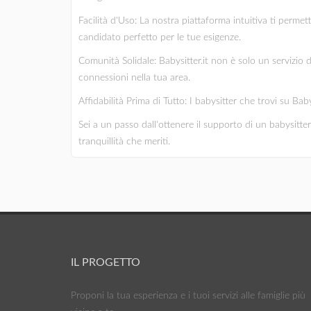
Facilità d'Uso: La nostra piattaforma intuitiva ti permet
candidato perfetto per le tue esigenze.
Comunità Solidale: Babysitter.it non è solo un servizio 
connessioni nella tua area.
Affidabilità Prima di Tutto: I babysitter che trovi su Bab
Sei a un passo dall'ottenere il supporto di un babysitter 
tranquillità che meriti.
IL PROGETTO
Proponi la tua esperienza e i tuoi servizi alle famiglie più