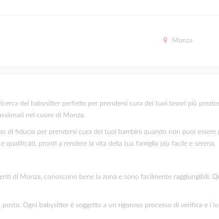
Monza
rca del babysitter perfetto per prendersi cura dei tuoi tesori più preziosi,
passionati nel cuore di Monza.
 di fiducia per prendersi cura dei tuoi bambini quando non puoi essere pr
 qualificati, pronti a rendere la vita della tua famiglia più facile e serena.
sidenti di Monza, conoscono bene la zona e sono facilmente raggiungibili. Que
mo posto. Ogni babysitter è soggetto a un rigoroso processo di verifica e i l