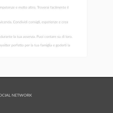
ompetenze e molto altro. Troverai facilmente il
vicenda. Condividi consigli, esperienze e crea
ni durante la tua assenza. Puoi contare su di loro.
ysitter perfetto per la tua famiglia e goderti la
OCIAL NETWORK