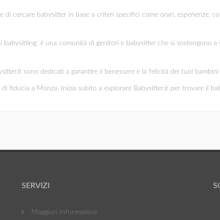
te di cercare babysitter in base a criteri specifici come orari, esperienze, c
di babysitting; è una comunità di genitori e babysitter che si sostengono a 
ysitter.it sono dedicati a garantire il benessere e la felicità dei tuoi bambi
di fiducia a Monza. Inizia subito a esplorare Babysitter.it per trovare il bab
SERVIZI
S
Maggiori Informazioni