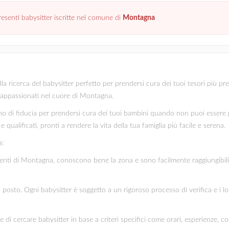
senti babysitter iscritte nel comune di
Montagna
icerca del babysitter perfetto per prendersi cura dei tuoi tesori più prezio
 e appassionati nel cuore di Montagna.
 di fiducia per prendersi cura dei tuoi bambini quando non puoi essere pr
 qualificati, pronti a rendere la vita della tua famiglia più facile e serena.
a:
sidenti di Montagna, conoscono bene la zona e sono facilmente raggiungibili.
mo posto. Ogni babysitter è soggetto a un rigoroso processo di verifica e i l
te di cercare babysitter in base a criteri specifici come orari, esperienze, c