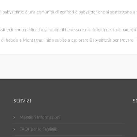
di babysitting; è una comunità di genitori e babysitter che si sostengono a 
ysitter.it sono dedicati a garantire il benessere e la felicità dei tuoi bambi
di fiducia a Montagna. Inizia subito a esplorare Babysitter.it per trovare il 
SERVIZI
S
Maggiori Informazioni
FAQs per le Famiglie