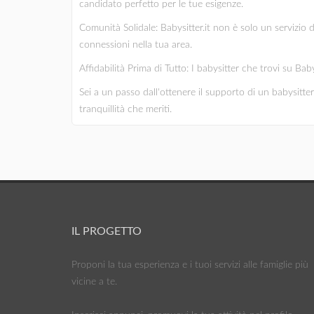
candidato perfetto per le tue esigenze.
Comunità Solidale: Babysitter.it non è solo un servizio 
connessioni nella tua area.
Affidabilità Prima di Tutto: I babysitter che trovi su Bab
Sei a un passo dall'ottenere il supporto di un babysitter 
tranquillità che meriti.
IL PROGETTO
Proponi la tua esperienza e i tuoi servizi alle famiglie più
vicine a te.