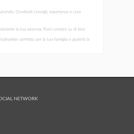
vicenda. Condividi consigli, esperienze e crea
ni durante la tua assenza. Puoi contare su di loro.
babysitter perfetto per la tua famiglia e goderti la
OCIAL NETWORK