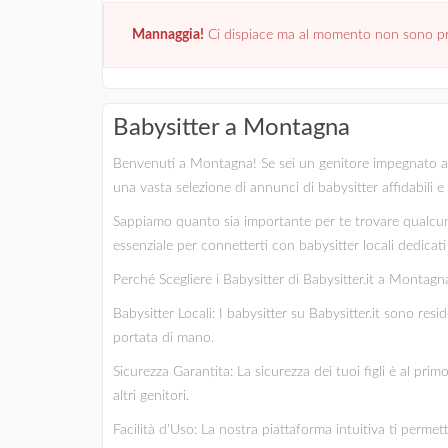
Mannaggia!
Ci dispiace ma al momento non sono pre
Babysitter a Montagna
Benvenuti a Montagna! Se sei un genitore impegnato alla r
una vasta selezione di annunci di babysitter affidabili
Sappiamo quanto sia importante per te trovare qualcuno
essenziale per connetterti con babysitter locali dedicati e
Perché Scegliere i Babysitter di Babysitter.it a Montagn
Babysitter Locali: I babysitter su Babysitter.it sono re
portata di mano.
Sicurezza Garantita: La sicurezza dei tuoi figli è al pri
altri genitori.
Facilità d'Uso: La nostra piattaforma intuitiva ti permet