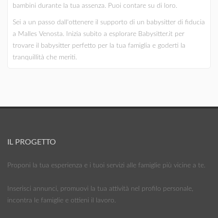
bambini durante la tua assenza. Puoi contare su di loro.
Sei a un passo dall'ottenere il supporto di un babysitter di fiducia
a Malles Venosta. Inizia subito a esplorare Babysitter.it per
trovare il babysitter perfetto per la tua famiglia e goderti la
tranquillità che meriti.
IL PROGETTO
Proponi la tua esperienza e i tuoi servizi alle famiglie più vicine a te.
Inserisci annunci, promuovi la tua attività nel profilo personale,
incontra le famiglie e ottieni il lavoro.