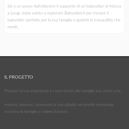
Sei a un passo dall'ottenere il supporto di un babysitter di fiducia
a Longi. Inizia subito a esplorare Babysitter.it per trovare il
babysitter perfetto per la tua famiglia e goderti la tranquillità che
meriti.
IL PROGETTO
Proponi la tua esperienza e i tuoi servizi alle famiglie più vicine a te.
Inserisci annunci, promuovi la tua attività nel profilo personale,
incontra le famiglie e ottieni il lavoro.