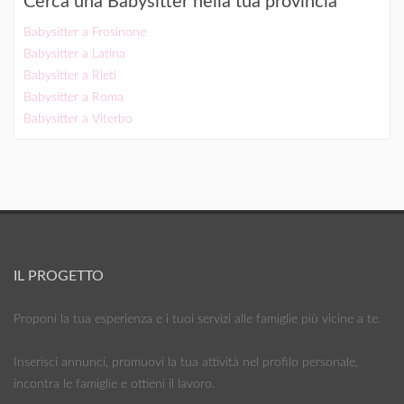
Cerca una Babysitter nella tua provincia
Babysitter a Frosinone
Babysitter a Latina
Babysitter a Rieti
Babysitter a Roma
Babysitter a Viterbo
IL PROGETTO
Proponi la tua esperienza e i tuoi servizi alle famiglie più vicine a te.
Inserisci annunci, promuovi la tua attività nel profilo personale,
incontra le famiglie e ottieni il lavoro.