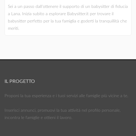
Sei a un passo dall'ottenere il supporto di un babysitter di fiducia
a Lana. Inizia subito a esplorare Babysitter.it per trovare il
babysitter perfetto per la tua famiglia e goderti la tranquillità che
meriti.
IL PROGETTO
Proponi la tua esperienza e i tuoi servizi alle famiglie più vicine a te.
Inserisci annunci, promuovi la tua attività nel profilo personale,
incontra le famiglie e ottieni il lavoro.