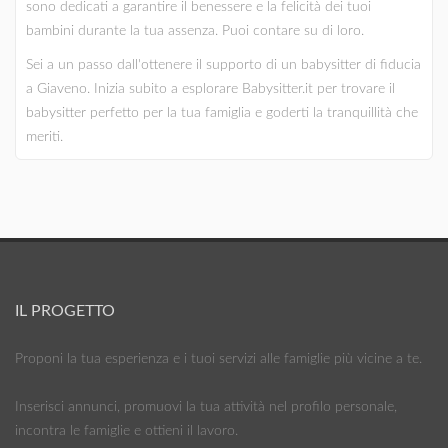
sono dedicati a garantire il benessere e la felicità dei tuoi
bambini durante la tua assenza. Puoi contare su di loro.
Sei a un passo dall'ottenere il supporto di un babysitter di fiducia
a Giaveno. Inizia subito a esplorare Babysitter.it per trovare il
babysitter perfetto per la tua famiglia e goderti la tranquillità che
meriti.
IL PROGETTO
Proponi la tua esperienza e i tuoi servizi alle famiglie più vicine a te.
Inserisci annunci, promuovi la tua attività nel profilo personale,
incontra le famiglie e ottieni il lavoro.