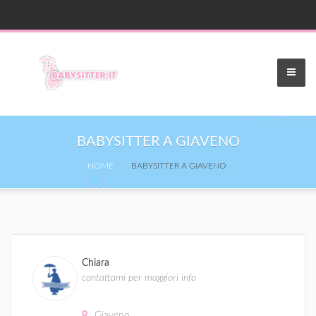
BABYSITTER A GIAVENO
HOME
BABYSITTER A GIAVENO
Chiara
contattami per maggiori info
Giaveno