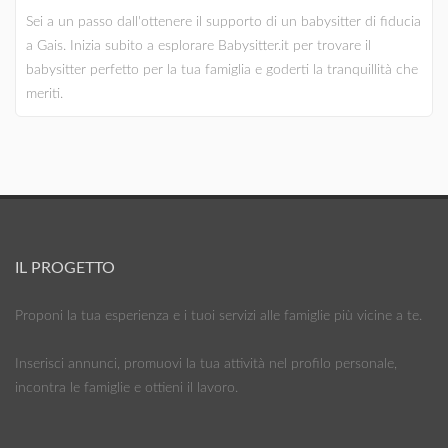
Sei a un passo dall'ottenere il supporto di un babysitter di fiducia
a Gais. Inizia subito a esplorare Babysitter.it per trovare il
babysitter perfetto per la tua famiglia e goderti la tranquillità che
meriti.
IL PROGETTO
Proponi la tua esperienza e i tuoi servizi alle famiglie più vicine a te.
Inserisci annunci, promuovi la tua attività nel profilo personale,
incontra le famiglie e ottieni il lavoro.