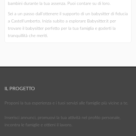
bambini durante la tua assenza. Puoi contare su di loro.
Sei a un passo dall'ottenere il supporto di un babysitter di fiducia
a Castell'umberto. Inizia subito a esplorare Babysitter.it per
trovare il babysitter perfetto per la tua famiglia e goderti la
tranquillità che meriti.
IL PROGETTO
Proponi la tua esperienza e i tuoi servizi alle famiglie più vicine a te.
Inserisci annunci, promuovi la tua attività nel profilo personale,
incontra le famiglie e ottieni il lavoro.