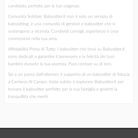
candidato perfetto per le tue esigenze.
Comunità Solidale: Babysitter.it non è solo un servizio di
babysitting; è una comunità di genitori e babysitter che si
sostengono a vicenda. Condividi consigli, esperienze e crea
connessioni nella tua area.
Affidabilità Prima di Tutto: I babysitter che trovi su Babysitter.it
sono dedicati a garantire il benessere e la felicità dei tuoi
bambini durante la tua assenza. Puoi contare su di loro.
Sei a un passo dall'ottenere il supporto di un babysitter di fiducia
a Cardano Al Campo. Inizia subito a esplorare Babysitter.it per
trovare il babysitter perfetto per la tua famiglia e goderti la
tranquillità che meriti.