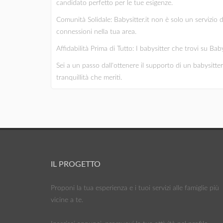
candidato perfetto per le tue esigenze.
Comunità Solidale: Babysitter.it non è solo un servizio 
connessioni nella tua area.
Affidabilità Prima di Tutto: I babysitter che trovi su Bab
Sei a un passo dall'ottenere il supporto di un babysitter d
tranquillità che meriti.
IL PROGETTO
Proponi la tua esperienza e i tuoi servizi alle famiglie più
vicine a te.