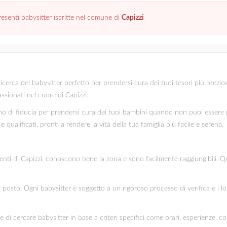
senti babysitter iscritte nel comune di
Capizzi
cerca del babysitter perfetto per prendersi cura dei tuoi tesori più preziosi,
assionati nel cuore di Capizzi.
 di fiducia per prendersi cura dei tuoi bambini quando non puoi essere pr
 qualificati, pronti a rendere la vita della tua famiglia più facile e serena.
identi di Capizzi, conoscono bene la zona e sono facilmente raggiungibili. Qu
mo posto. Ogni babysitter è soggetto a un rigoroso processo di verifica e i l
te di cercare babysitter in base a criteri specifici come orari, esperienze, c