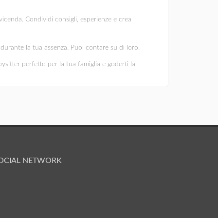
vicenda. Condividi consigli, esperienze e crea
ni durante la tua assenza. Puoi contare su di loro.
ysitter perfetto per la tua famiglia e goderti la
OCIAL NETWORK