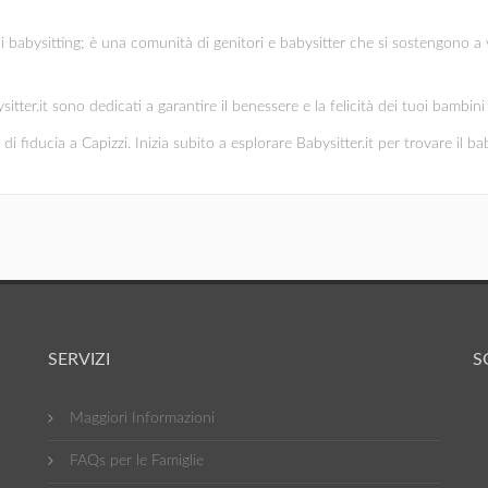
di babysitting; è una comunità di genitori e babysitter che si sostengono a 
ysitter.it sono dedicati a garantire il benessere e la felicità dei tuoi bambi
i fiducia a Capizzi. Inizia subito a esplorare Babysitter.it per trovare il bab
SERVIZI
S
Maggiori Informazioni
FAQs per le Famiglie