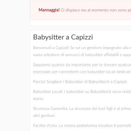
Mannaggia!
Ci dispiace ma al momento non sono pre
Babysitter a Capizzi
Benvenuti a Capizzi! Se sei un genitore impegnato alla ri
vasta selezione di annunci di babysitter affidabili e app
Sappiamo quanto sia importante per te trovare qualcuno
essenziale per connetterti con babysitter locali dedicati e
Perché Scegliere i Babysitter di Babysitter.it a Capizzi:
Babysitter Locali: I babysitter su Babysitter.it sono res
mano.
Sicurezza Garantita: La sicurezza dei tuoi figli è al pri
altri genitori.
Facilità d'Uso: La nostra piattaforma intuitiva ti permet