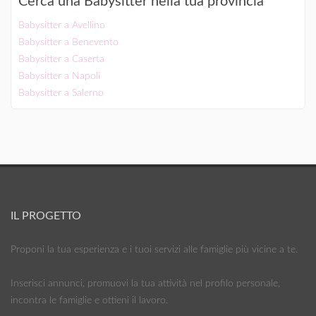
Cerca una Babysitter nella tua provincia
Babysitter a Avellino
Babysitter a Benevento
Babysitter a Caserta
Babysitter a Napoli
Babysitter a Salerno
IL PROGETTO
Proponi la tua esperienza e i tuoi servizi alle famiglie più vicine a te.
Inserisci annunci, promuovi la tua attività nel profilo personale,
incontra le famiglie e ottieni il lavoro.