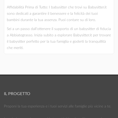
Affidabilità Prima di Tutto: I babysitter che trovi su Babysitter.it
sono dedicati a garantire il benessere e la felicità dei tuoi
bambini durante la tua assenza. Puoi contare su di loro.
Sei a un passo dall'ottenere il supporto di un babysitter di fiducia
a Abbiategrasso. Inizia subito a esplorare Babysitter.it per trovare
il babysitter perfetto per la tua famiglia e goderti la tranquillità
che meriti.
IL PROGETTO
Proponi la tua esperienza e i tuoi servizi alle famiglie più vicine a te.